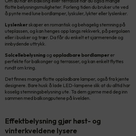
Om du har en balkong eller terrasse har du også mange
flotte belysningsmuligheter. Forleng tiden du bruker ute ved
å pynte med lune bordlamper, lyskuler, lykter eller lyslenker.
Lyslenker
skaper en romantisk og behagelig stemning på
uteplassen, og kan henges opp langs rekkverk, på pergolaen
eller i busker og trær. Da får du enkelt et sjarmerende og
innbydende uttrykk.
Solcellebelysning
og
oppladbare bordlamper
er
perfekte for balkonger og terrasser, og kan enkelt flyttes
rundt om kring.
Det finnes mange flotte oppladbare lamper, også fra kjente
designere. Bare husk å lade LED-lampene slik at du alltid har
koselig stemningsbelysning ute. Ta dem gjerne med deg inn
sammen med balkongputene på kvelden.
Effektbelysning gjør høst- og
vinterkveldene lysere