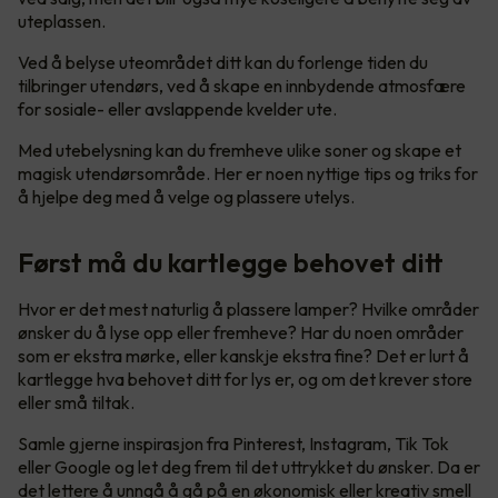
uteplassen.
Ved å belyse uteområdet ditt kan du forlenge tiden du
tilbringer utendørs, ved å skape en innbydende atmosfære
for sosiale- eller avslappende kvelder ute.
Med utebelysning kan du fremheve ulike soner og skape et
magisk utendørsområde. Her er noen nyttige tips og triks for
å hjelpe deg med å velge og plassere utelys.
Først må du kartlegge behovet ditt
Hvor er det mest naturlig å plassere lamper? Hvilke områder
ønsker du å lyse opp eller fremheve? Har du noen områder
som er ekstra mørke, eller kanskje ekstra fine? Det er lurt å
kartlegge hva behovet ditt for lys er, og om det krever store
eller små tiltak.
Samle gjerne inspirasjon fra Pinterest, Instagram, Tik Tok
eller Google og let deg frem til det uttrykket du ønsker. Da er
det lettere å unngå å gå på en økonomisk eller kreativ smell