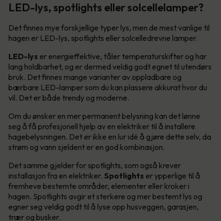
LED-lys, spotlights eller solcellelamper?
Det finnes mye forskjellige typer lys, men de mest vanlige til
hagen er LED-lys, spotlights eller solcelledrevne lamper.
LED-lys
er energieffektive, tåler temperaturskifter og har
lang holdbarhet, og er dermed veldig godt egnet til utendørs
bruk. Det finnes mange varianter av oppladbare og
bærbare LED-lamper som du kan plassere akkurat hvor du
vil. Det er både trendy og moderne.
Om du ønsker en mer permanent belysning kan det lønne
seg å få profesjonell hjelp av en elektriker til å installere
hagebelysningen. Det er ikke en lur idé å gjøre dette selv, da
strøm og vann sjeldent er en god kombinasjon.
Det samme gjelder for spotlights, som også krever
installasjon fra en elektriker.
Spotlights
er ypperlige til å
fremheve bestemte områder, elementer eller kroker i
hagen. Spotlights avgir et sterkere og mer bestemt lys og
egner seg veldig godt til å lyse opp husveggen, garasjen,
trær og busker.