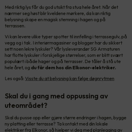
Med riktig lys får du god utsikt fra stua hele året. Når det
nærmer seg høst blir kveldene mørkere, da kan riktig
belysning skape en magisk stemning i hagen og på
terrassen.
Vi kan levere ulike typer spotter til innfelling i terrassegulv, på
vegg og i tak. I interiørmagasiner og blogger har du sikkert
sett noen lekre lyskuler? Vår lysleverandør SG Armaturen
har flotte lyskuler i forskjellige størrelser, som er blitt svært
populært i både hager og på terrasser. De tåler å stå ute
hele året, og
du får dem hos din Elkonor-elektriker.
Les også:
Visste du at belysning kan følge døgnrytmen
Skal du i gang med oppussing av
uteområdet?
Skal du pusse opp eller gjøre større endringer i hagen, bygge
ny platting eller terrasse? Ta kontakt med din lokale
elektriker fra Elkonor, så hjelper vi deg med planlegging av