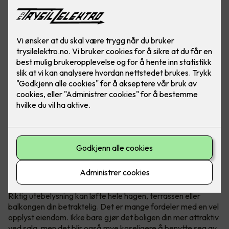
Løft hele uteplassen med riktig lys
Riktig utebelysning kan løfte hele hagen, terrassen eller
balkongen din betraktelig. Det er mange fordeler med en vel
opplyst eiendom. Ikke bare gjør det boligen din mer attraktiv
ved salg, men det blir også mye koseligere å benytte seg av