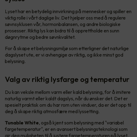
Lyset har en betydelig innvirkning på mennesker og spiller en
viktig rolle i vårt daglige liv. Det hjelper oss med å regulere
søvnsyklusen vår, hormonbalansen, og andre biologiske
prosesser. Riktig lys kan bidra til å opprettholde en sunn
døgnrytme og bedre søvnkvalitet.
For å skape et belysningsmiljø som etterligner det naturlige
dagslyset ute, er vi avhengige av riktig, og ikke minst god
belysning.
Valg av riktig lysfarge og temperatur
Du kan veksle mellom varm eller kald belysning, for å imitere
naturlig varmt eller kaldt dagslys, når du ønsker det. Det er
spesielt praktisk om du har rom uten vinduer, da er det opp til
deg å skape riktig atmosfære med lyssetting.
Tunable White
, også kjent som belysning med "variabel
fargetemperatur", er en avansert belysningsteknologi som
gir deg muligheten til å justere fargetemperaturen på lyset.