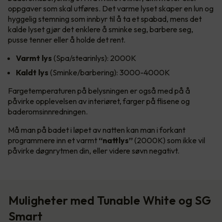
oppgaver som skal utføres. Det varme lyset skaper en lun og
hyggelig stemning som innbyr til å ta et spabad, mens det
kalde lyset gjør det enklere å sminke seg, barbere seg,
pusse tenner eller å holde det rent.
Varmt lys
(Spa/stearinlys): 2000K
Kaldt lys
(Sminke/barbering): 3000-4000K
Fargetemperaturen på belysningen er også med på å
påvirke opplevelsen av interiøret, farger på flisene og
baderomsinnredningen.
Må man på badet i løpet av natten kan man i forkant
programmere inn et varmt
“nattlys”
(2000K) som ikke vil
påvirke døgnrytmen din, eller videre søvn negativt.
Muligheter med Tunable White og SG
Smart