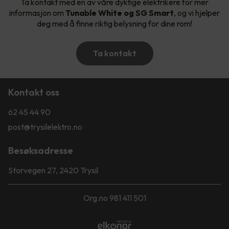
Ta kontakt med en av våre dyktige elektrikere for mer
informasjon om
Tunable White og SG Smart
, og vi hjelper
deg med å finne riktig belysning for dine rom!
Ta kontakt
Kontakt oss
62 45 44 90
post@trysilelektro.no
Besøksadresse
Storvegen 27, 2420 Trysil
Org.no 981 411 501