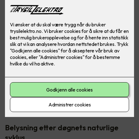
I norden har vi veldig varierende lysmengde - fra "polar
natt" til midnattssol. Det er her riktig belysning blir så
viktig, for å opprettholde riktig døgnrytme.
Belysning etter døgnets naturlige
syklus