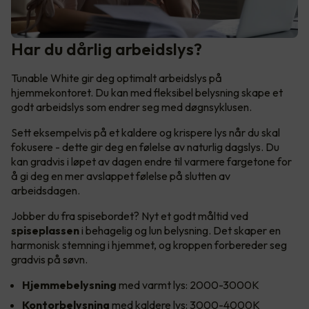
Har du dårlig arbeidslys?
Tunable White gir deg optimalt arbeidslys på
hjemmekontoret. Du kan med fleksibel belysning skape et
godt arbeidslys som endrer seg med døgnsyklusen.
Sett eksempelvis på et kaldere og krispere lys når du skal
fokusere - dette gir deg en følelse av naturlig dagslys. Du
kan gradvis i løpet av dagen endre til varmere fargetone for
å gi deg en mer avslappet følelse på slutten av
arbeidsdagen.
Jobber du fra spisebordet? Nyt et godt måltid ved
spiseplassen
i behagelig og lun belysning. Det skaper en
harmonisk stemning i hjemmet, og kroppen forbereder seg
gradvis på søvn.
Hjemmebelysning
med varmt lys: 2000-3000K
Kontorbelysning
med kaldere lys: 3000-4000K