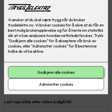
Send inn din henvendelse
Fyll ut dine kontaktopplysninger og send inn kontaktskjema.
Du vil bli kontaktet innen tre virkedager
Hva trenger du hjelp til?
Emne
*
Beskrivelse av jobben
Last opp bilde eller video
(valgfritt)