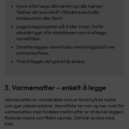
Kjenn etter langs alle kanter og i alle hjørner.
Trekker det noe sted? Utbedre eventuelle
trekkpunkter aller først.
Legg isolasjonsplater på 3 eller 6 mm. Dette
arbeidet gjør ofte elektrikeren som skal legge
varmefolien.
Deretter legges varmefolien med et lag plast over
som beskyttelse.
Til slutt legges det gulvet du ønsker.
3. Varmematter – enkelt å legge
Varmematter er varmekabler som er festet på en matte
som gjør jobben enklere. Varmefolie tar mer og mer over for
varmematter, men fordelen med matter er at de kan legges i
flytende masse som flislim og støp. Det kan du ikke med
folie.