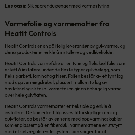
Les også:
Slik sparer du penger med varmestyring
Varmefolie og varmematter fra
Heatit Controls
Heatit Controls er en pålitelig leverandør av gulvvarme, og
deres produkter er enkle å installere og vedlikeholde.
Heatit Controls varmefolie er en tynn og fleksibel folie som
er lett å installere under de fleste typer gulvbelegg, som
f.eks parkett, laminat og fliser. Folien består av et tynt lag
med oppvarmingskabel, plassert mellom to lag av
høyteknologisk folie. Varmefolien gir en behagelig varme
over hele gulvflaten.
Heatit Controls varmematter er fleksible og enkle å
installere. De kan enkelt tilpasses til forskjellige rom og
gulvflater, og består av en serie med oppvarmingskabler
som er plassert på en fiberduk. Varmemattene er utstyrt
med et selvregulerende system som sørger for at