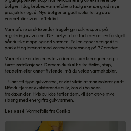
utgangspunktet skapt for rehabilitering av eksisterende
boliger. I dag brukes varmefolie i stadig økende grad i nye
prosjekter også. Nye boliger er godt isolerte, og da er
varmefolie svært effektivt.
Varmefolie direkte under tregulv gir rask respons på
regulering av varme. Det betyr at du fort merker en forskjell
når du skrur opp og ned varmen. Folien egner seg godt til
parkett og laminat med varmebegrensning på 27 grader.
Varmefolie er den eneste varianten som kun egner seg til
tørre installasjoner. Dersom du skal bruke flislim, støp,
teppelim eller annet flytende, må du velge varmekabler.
– Uansett type gulvvarme, er det viktig at man isolerer godt.
Når du fjerner eksisterende gulv, kan du ha noen
trekkpunkter. Hvis du ikke tetter dem, vil det kreve mye
sløsing med energi fra gulvvarmen.
Les også:
Varmefolie fra Cenika