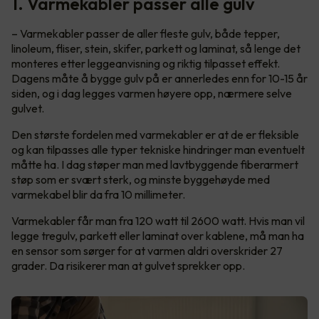
1. Varmekabler passer alle gulv
– Varmekabler passer de aller fleste gulv, både tepper,
linoleum, fliser, stein, skifer, parkett og laminat, så lenge det
monteres etter leggeanvisning og riktig tilpasset effekt.
Dagens måte å bygge gulv på er annerledes enn for 10-15 år
siden, og i dag legges varmen høyere opp, nærmere selve
gulvet.
Den største fordelen med varmekabler er at de er fleksible
og kan tilpasses alle typer tekniske hindringer man eventuelt
måtte ha. I dag støper man med lavtbyggende fiberarmert
støp som er svært sterk, og minste byggehøyde med
varmekabel blir da fra 10 millimeter.
Varmekabler får man fra 120 watt til 2600 watt. Hvis man vil
legge tregulv, parkett eller laminat over kablene, må man ha
en sensor som sørger for at varmen aldri overskrider 27
grader. Da risikerer man at gulvet sprekker opp.