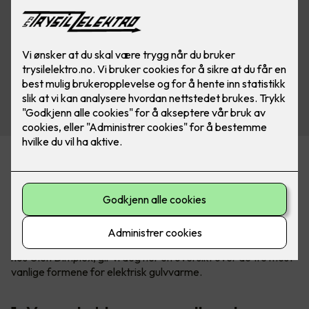
Varmekabler står fremdeles for 60% av salget av elektrisk
gulvvarme, men spesielt varmefolie blir stadig mer populært.
Om du skal velge det ene eller det andre avhenger av
underlag, hvilket gulv du skal legge over, plassering og
størrelse på rommet.
Sammen med Kim Due-Sørensen, produktsjef for gulvvarme
hos Glen Dimplex, gir vi deg her en oversikt over de tre mest
vanlige formene for elektrisk gulvvarme.