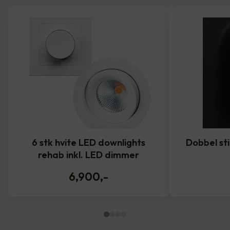
6 stk hvite LED downlights
Dobbel st
rehab inkl. LED dimmer
6,900
,-