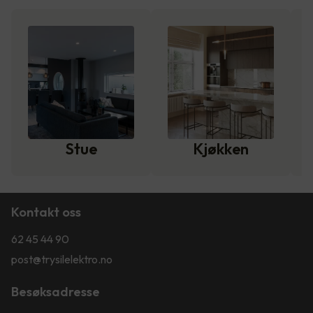
Stue
Kjøkken
Kontakt oss
62 45 44 90
post@trysilelektro.no
Besøksadresse