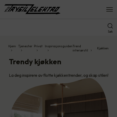
Søk
Hjem
Tjenester
Privat
Inspirasjonsguiden
Trend
Kjøkken
interiørstil
Trendy kjøkken
La deg inspirere av flotte kjøkkentrender, og skap stilen!