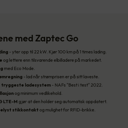
ene med Zaptec Go
ding
- yter opp til 22 kW. Kjør 100 km på 1 times lading.
re
og lettere enn tilsvarende elbilladere på markedet.
ng
med Eco Mode.
rømregning
- lad når strømprisen er på sitt laveste.
 tryggeste
ladesystem
- NAFs "Best i test" 2022.
llasjon
og minimum vedlikehold.
G LTE-M
gjør at den holder seg automatisk oppdatert.
elyst stikkontakt
og mulighet for RFID-brikke.