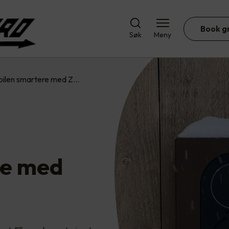
Book g
Søk
Meny
bilen smartere med Z…
re med