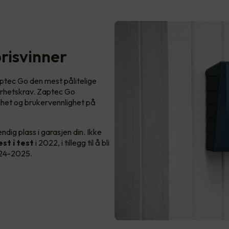
prisvinner
Zaptec Go den mest pålitelige
kerhetskrav. Zaptec Go
het og brukervennlighet på
dig plass i garasjen din. Ikke
st i test
i 2022, i tillegg til å bli
024-2025.