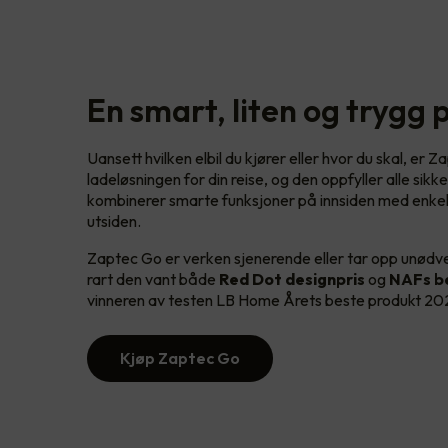
En smart, liten og trygg 
Uansett hvilken elbil du kjører eller hvor du skal, er 
ladeløsningen for din reise, og den oppfyller alle sik
kombinerer smarte funksjoner på innsiden med enkel
utsiden.
Zaptec Go er verken sjenerende eller tar opp unødven
rart den vant både
Red Dot designpris
og
NAFs be
vinneren av testen LB Home Årets beste produkt 2
Kjøp Zaptec Go