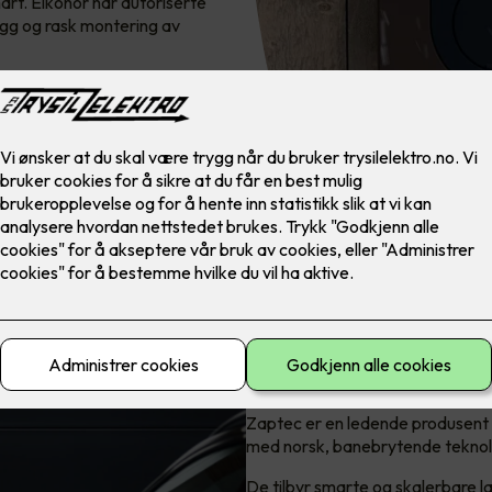
art. Elkonor har autoriserte
rygg og rask montering av
Laderen for alle
Zaptec er en ledende produsent 
med norsk, banebrytende teknol
De tilbyr smarte og skalerbare la