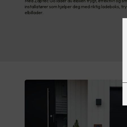
Med Zaptec Go lader du elbilen trygt, effektivt og sm
installatører som hjelper deg med riktig ladeboks, t
elbillader.