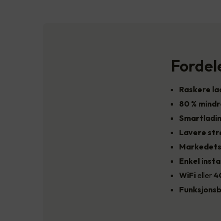
Fordel
Raskere la
80 % mind
Smartladi
Lavere st
Markedets
Enkel insta
WiFi
eller
4
Funksjonsb