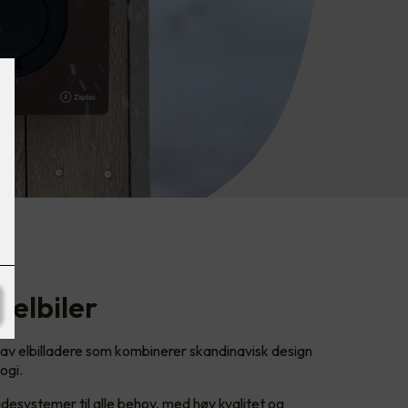
 elbiler
av elbilladere som kombinerer skandinavisk design
ogi.
desystemer til alle behov, med høy kvalitet og