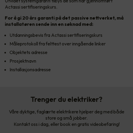
Utvidet systemgaranti tilbys de som har gjennomført
Actassi sertifiseringskurs.
For å gi 20 års garanti på det passive nettverket, må
installatøren sende inn en søknad med:
Utdanningsbevis fra Actassi sertifiseringskurs
Måleprotokoll fra felttest over inngående linker
Objektets adresse
Prosjektnavn
Installasjonsadresse
Trenger du elektriker?
Våre dyktige, faglærte elektrikere hjelper deg med både
store og små jobber.
Kontakt oss i dag, eller book en gratis videobefaring!