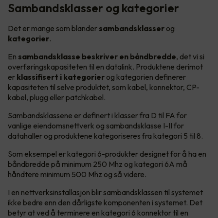
Sambandsklasser og kategorier
Det er mange som blander
sambandsklasser
og
kategorier
.
En
sambandsklasse beskriver en båndbredde
, det vi si
overføringskapasiteten til en datalink. Produktene derimot
er
klassifisert i kategorier
og kategorien definerer
kapasiteten til selve produktet, som kabel, konnektor, CP-
kabel, plugg eller patchkabel.
Sambandsklassene er definert i klasser fra D til FA for
vanlige eiendomsnettverk og sambandsklasse I-II for
datahaller og produktene kategoriseres fra kategori 5 til 8.
Som eksempel er kategori 6-produkter designet for å ha en
båndbredde på minimum 250 Mhz og kategori 6A må
håndtere minimum 500 Mhz og så videre.
I en nettverksinstallasjon blir sambandsklassen til systemet
ikke bedre enn den dårligste komponenten i systemet. Det
betyr at ved å terminere en kategori 6 konnektor til en