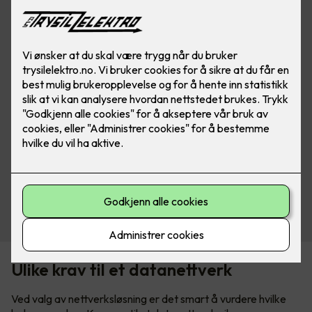
Se produkter fra Schneider
Ulike krav til et datanettverk
Ved valg av nettverksløsning er det smart å vurdere hvilke