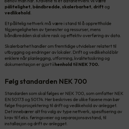
behov man har. Kravene til et datanettverk vil være
pålitelighet
,
båndbredde
,
skalerbarhet
,
drift
og
vedlikehold
.
Et pålitelig nettverk må være i stand til å opprettholde
tilgjengeligheten av tjenester og ressurser, mens
båndbredden skal sikre rask og effektiv overføring av data.
Skalerbarhet handler om fremtidige utvidelser relatert til
utbygging og endringer av lokaler. Drift og vedlikehold blir
enklere når planlegging, utforming, kvalitetssikring og
dokumentasjon er gjort
i henhold til NEK 700.
Følg standarden NEK 700
Standarden som skal følges er NEK 700, som omfatter NEK
EN 50173 og 50174. Her beskrives de ulike fasene man bør
følge fra prosjektering til drift og vedlikehold av anlegget.
Det innebærer alt fra valg av type nettverk, spesifisering av
krav til f.eks. føringsveier og separasjonsavstand, til
installasjon og drift av anlegget.