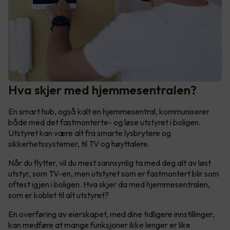
Hva skjer med hjemmesentralen?
En smart hub, også kalt en hjemmesentral, kommuniserer
både med det fastmonterte- og løse utstyret i boligen.
Utstyret kan være alt fra smarte lysbrytere og
sikkerhetssystemer, til TV og høyttalere.
Når du flytter, vil du mest sannsynlig ta med deg alt av løst
utstyr, som TV-en, men utstyret som er fastmontert blir som
oftest igjen i boligen. Hva skjer da med hjemmesentralen,
som er koblet til alt utstyret?
En overføring av eierskapet, med dine tidligere innstillinger,
kan medføre at mange funksjoner ikke lenger er like