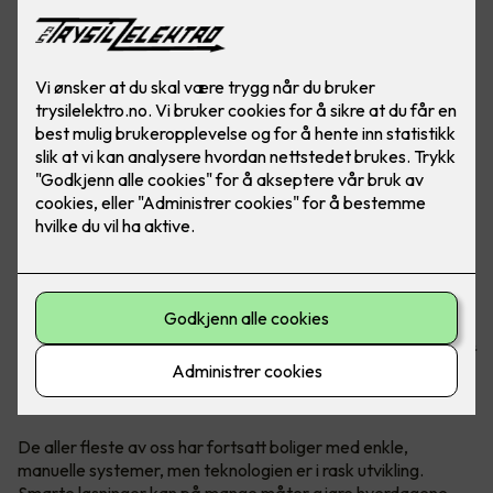
Når vi flytter er det mye å tenke på, og det er ikke så rart at
man kan glemme smarthuset. Hva gjør man med
smarthuset når boligen bytter eier?
De aller fleste av oss har fortsatt boliger med enkle,
manuelle systemer, men teknologien er i rask utvikling.
Smarte løsninger kan på mange måter gjøre hverdagene