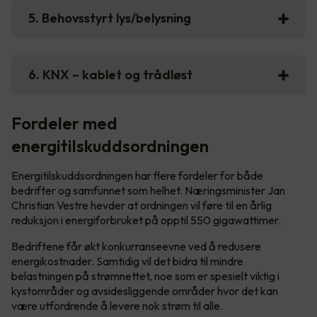
5. Behovsstyrt lys/belysning
6. KNX – kablet og trådløst
Fordeler med
energitilskuddsordningen
Energitilskuddsordningen har flere fordeler for både
bedrifter og samfunnet som helhet. Næringsminister Jan
Christian Vestre hevder at ordningen vil føre til en årlig
reduksjon i energiforbruket på opptil 550 gigawattimer.
Bedriftene får økt konkurranseevne ved å redusere
energikostnader. Samtidig vil det bidra til mindre
belastningen på strømnettet, noe som er spesielt viktig i
kystområder og avsidesliggende områder hvor det kan
være utfordrende å levere nok strøm til alle.