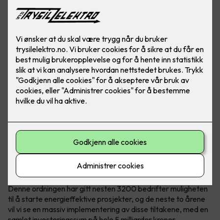
Bilde: Micro Matic
I løpet av de siste årene har energiforbruk og bærekraft blitt
stadig viktigere temaer både nasjonalt og internasjonalt.
Som et svar på disse utfordringene har den norske
regjeringen innført energitilskuddsordningen.
Denne ordningen har gitt nesten 3200 bedrifter muligheten
til å starte energieffektive prosjekter, og de neste to årene
vil vi se en massiv implementering av disse tiltakene, med en
samlet investeringssum på hele 5 milliarder kroner.