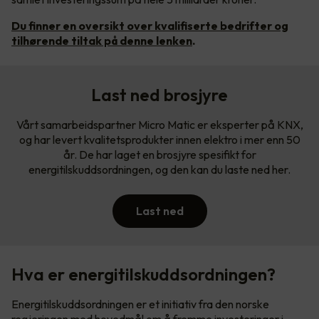
Du finner en oversikt over kvalifiserte bedrifter og
tilhørende tiltak på denne lenken
.
Last ned brosjyre
Vårt samarbeidspartner Micro Matic er eksperter på KNX,
og har levert kvalitetsprodukter innen elektro i mer enn 50
år. De har laget en brosjyre spesifikt for
energitilskuddsordningen, og den kan du laste ned her.
Last ned
Hva er energitilskuddsordningen?
Energitilskuddsordningen er et initiativ fra den norske
regjeringen med hovedmål om å fremme investeringer i