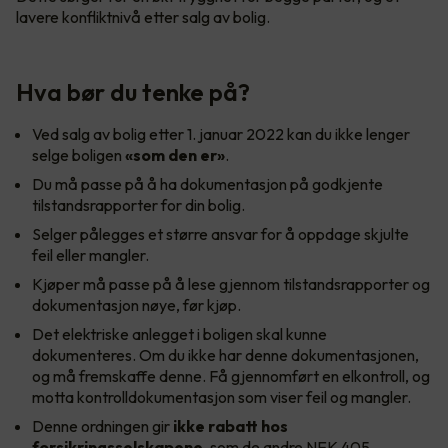
lavere konfliktnivå etter salg av bolig.
Hva bør du tenke på?
Ved salg av bolig etter 1. januar 2022 kan du ikke lenger
selge boligen
«som den er»
.
Du må passe på å ha dokumentasjon på godkjente
tilstandsrapporter for din bolig.
Selger pålegges et større ansvar for å oppdage skjulte
feil eller mangler.
Kjøper må passe på å lese gjennom tilstandsrapporter og
dokumentasjon nøye, før kjøp.
Det elektriske anlegget i boligen skal kunne
dokumenteres. Om du ikke har denne dokumentasjonen,
og må fremskaffe denne. Få gjennomført en elkontroll, og
motta kontrolldokumentasjon som viser feil og mangler.
Denne ordningen gir
ikke rabatt hos
forsikringsselskapene
, som de andre NEK 405