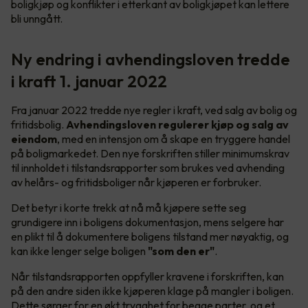
boligkjøp og konflikter i etterkant av boligkjøpet kan lettere
bli unngått.
Ny endring i avhendingsloven tredde
i kraft 1. januar 2022
Fra januar 2022 tredde nye regler i kraft, ved salg av bolig og
fritidsbolig.
Avhendingsloven regulerer kjøp og salg av
eiendom
, med en intensjon om å skape en tryggere handel
på boligmarkedet. Den nye forskriften stiller minimumskrav
til innholdet i tilstandsrapporter som brukes ved avhending
av helårs- og fritidsboliger når kjøperen er forbruker.
Det betyr i korte trekk at nå må kjøpere sette seg
grundigere inn i boligens dokumentasjon, mens selgere har
en plikt til å dokumentere boligens tilstand mer nøyaktig, og
kan ikke lenger selge boligen
"som den er"
.
Når tilstandsrapporten oppfyller kravene i forskriften, kan
på den andre siden ikke kjøperen klage på mangler i boligen.
Dette sørger for en økt trygghet for begge parter, og et