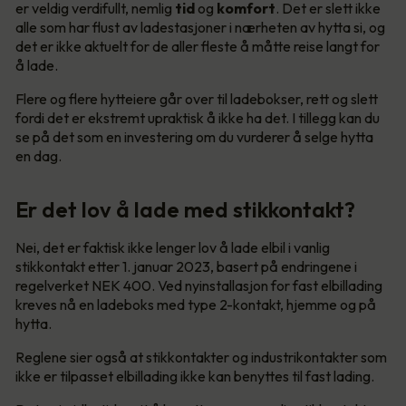
er veldig verdifullt, nemlig
tid
og
komfort
. Det er slett ikke
alle som har flust av ladestasjoner i nærheten av hytta si, og
det er ikke aktuelt for de aller fleste å måtte reise langt for
å lade.
Flere og flere hytteiere går over til ladebokser, rett og slett
fordi det er ekstremt upraktisk å ikke ha det. I tillegg kan du
se på det som en investering om du vurderer å selge hytta
en dag.
Er det lov å lade med stikkontakt?
Nei, det er faktisk ikke lenger lov å lade elbil i vanlig
stikkontakt etter 1. januar 2023, basert på endringene i
regelverket NEK 400. Ved nyinstallasjon for fast elbillading
kreves nå en ladeboks med type 2-kontakt, hjemme og på
hytta.
Reglene sier også at stikkontakter og industrikontakter som
ikke er tilpasset elbillading ikke kan benyttes til fast lading.