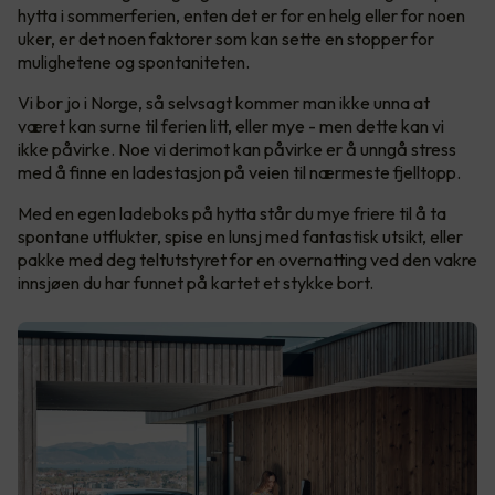
hytta i sommerferien, enten det er for en helg eller for noen
uker, er det noen faktorer som kan sette en stopper for
mulighetene og spontaniteten.
Vi bor jo i Norge, så selvsagt kommer man ikke unna at
været kan surne til ferien litt, eller mye - men dette kan vi
ikke påvirke. Noe vi derimot kan påvirke er å unngå stress
med å finne en ladestasjon på veien til nærmeste fjelltopp.
Med en egen ladeboks på hytta står du mye friere til å ta
spontane utflukter, spise en lunsj med fantastisk utsikt, eller
pakke med deg teltutstyret for en overnatting ved den vakre
innsjøen du har funnet på kartet et stykke bort.