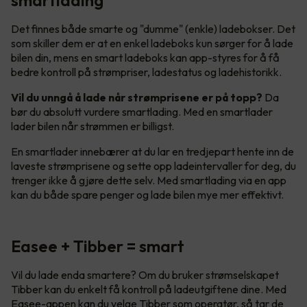
Det finnes både smarte og "dumme" (enkle) ladebokser. Det
som skiller dem er at en enkel ladeboks kun sørger for å lade
bilen din, mens en smart ladeboks kan app-styres for å få
bedre kontroll på strømpriser, ladestatus og ladehistorikk.
Vil du unngå å lade når strømprisene er på topp?
Da
bør du absolutt vurdere smartlading. Med en smartlader
lader bilen når strømmen er billigst.
En smartlader innebærer at du lar en tredjepart hente inn de
laveste strømprisene og sette opp ladeintervaller for deg, du
trenger ikke å gjøre dette selv. Med smartlading via en app
kan du både spare penger og lade bilen mye mer effektivt.
Easee + Tibber = smart
Vil du lade enda smartere? Om du bruker strømselskapet
Tibber kan du enkelt få kontroll på ladeutgiftene dine. Med
Easee-appen kan du velge Tibber som operatør, så tar de