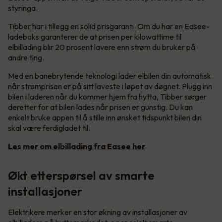
styringa.
Tibber har i tillegg en solid prisgaranti. Om du har en Easee-
ladeboks garanterer de at prisen per kilowattime til
elbillading blir 20 prosent lavere enn strøm du bruker på
andre ting.
Med en banebrytende teknologi lader elbilen din automatisk
når strømprisen er på sitt laveste i løpet av døgnet. Plugg inn
bilen i laderen når du kommer hjem fra hytta, Tibber sørger
deretter for at bilen lades når prisen er gunstig. Du kan
enkelt bruke appen til å stille inn ønsket tidspunkt bilen din
skal være ferdigladet til.
Les mer om elbillading fra Easee her
Økt etterspørsel av smarte
installasjoner
Elektrikere merker en stor økning av installasjoner av