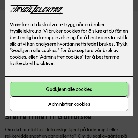
Har du hytte? Med lader fra Easee er du alltid klar for neste
eventyr. Utforsk både fjell og fjorder når du er på hytta -
uten å få ladeangst. Bilde: Easee
Større frihet til å utforske
Om du har elbil har du kanskje kjent på ladeangst eller
rekkeviddeangst en gang eller to? Om du skal avgårde på