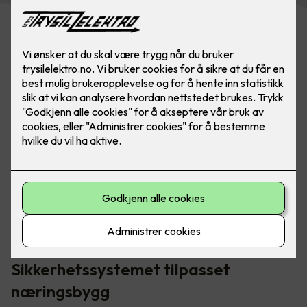
Elotec Ajax-systemet inneholder blant annet brannalarm,
vannalarm, innbruddsalarm, kameraovervåking og
smarthusstyring.
Sikkerhetssystemet tilpasset
næringsbygg