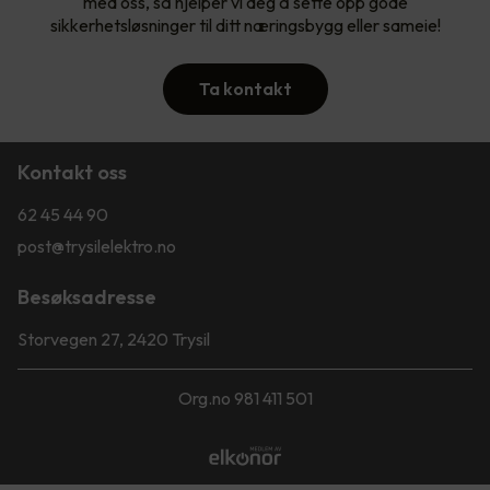
med oss, så hjelper vi deg å sette opp gode
sikkerhetsløsninger til ditt næringsbygg eller sameie!
Ta kontakt
Kontakt oss
62 45 44 90
post@trysilelektro.no
Besøksadresse
Storvegen 27, 2420 Trysil
Org.no 981 411 501